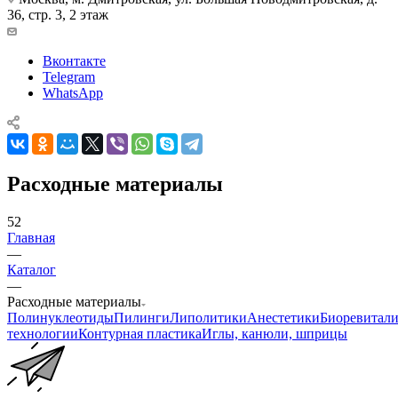
36, стр. 3, 2 этаж
Вконтакте
Telegram
WhatsApp
Расходные материалы
52
Главная
—
Каталог
—
Расходные материалы
Полинуклеотиды
Пилинги
Липолитики
Анестетики
Биоревитали
технологии
Контурная пластика
Иглы, канюли, шприцы