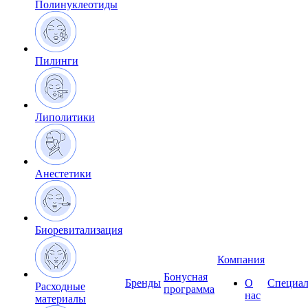
Полинуклеотиды
Пилинги
Липолитики
Анестетики
Биоревитализация
Компания
Бонусная
Бренды
О
Специал
Расходные
программа
нас
материалы