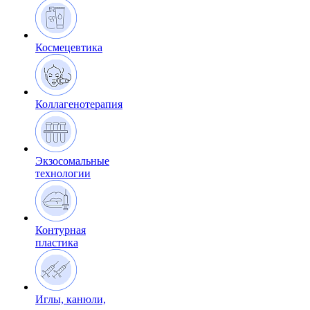
Космецевтика
Коллагенотерапия
Экзосомальные
технологии
Контурная
пластика
Иглы, канюли,