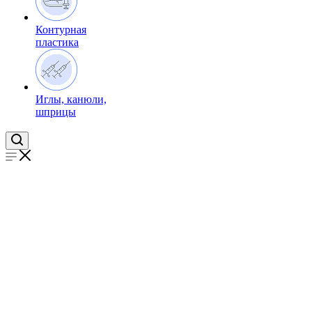
Контурная
пластика
Иглы, канюли,
шприцы