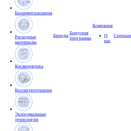
Биоревитализация
Компания
Бонусная
Бренды
О
Специал
Расходные
программа
нас
материалы
Космецевтика
Коллагенотерапия
Экзосомальные
технологии