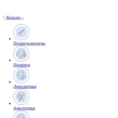
Каталог
Полинуклеотиды
Пилинги
Липолитики
Анестетики