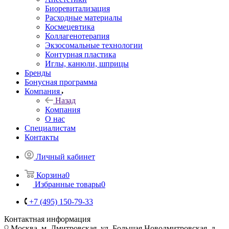
Биоревитализация
Расходные материалы
Космецевтика
Коллагенотерапия
Экзосомальные технологии
Контурная пластика
Иглы, канюли, шприцы
Бренды
Бонусная программа
Компания
Назад
Компания
О нас
Специалистам
Контакты
Личный кабинет
Корзина
0
Избранные товары
0
+7 (495) 150-79-33
Контактная информация
Москва, м. Дмитровская, ул. Большая Новодмитровская, д.