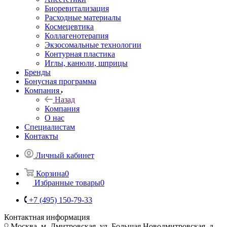
Биоревитализация
Расходные материалы
Космецевтика
Коллагенотерапия
Экзосомальные технологии
Контурная пластика
Иглы, канюли, шприцы
Бренды
Бонусная программа
Компания
Назад
Компания
О нас
Специалистам
Контакты
Личный кабинет
Корзина
0
Избранные товары
0
+7 (495) 150-79-33
Контактная информация
Москва, м. Дмитровская, ул. Большая Новодмитровская, д.