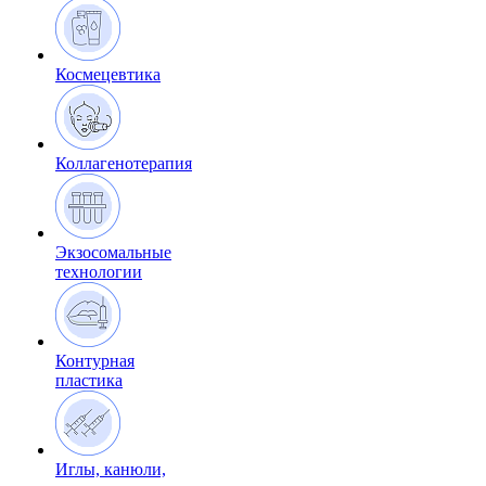
Космецевтика
Коллагенотерапия
Экзосомальные
технологии
Контурная
пластика
Иглы, канюли,