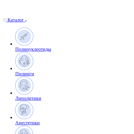
Каталог
Полинуклеотиды
Пилинги
Липолитики
Анестетики