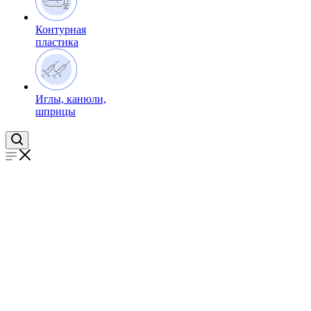
Контурная
пластика
Иглы, канюли,
шприцы