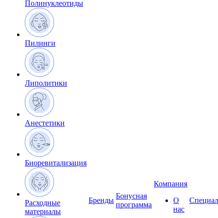
Полинуклеотиды
Пилинги
Липолитики
Анестетики
Биоревитализация
Компания
Бонусная
Бренды
О
Специал
Расходные
программа
нас
материалы