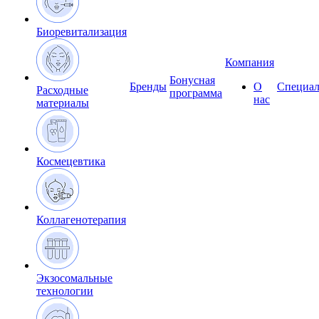
Биоревитализация
Компания
Бонусная
Бренды
О
Специал
Расходные
программа
нас
материалы
Космецевтика
Коллагенотерапия
Экзосомальные
технологии