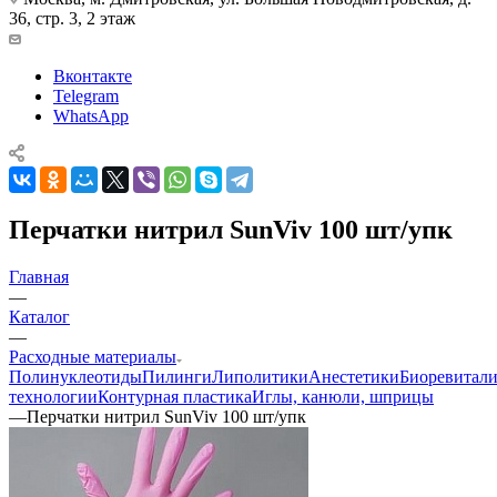
36, стр. 3, 2 этаж
Вконтакте
Telegram
WhatsApp
Перчатки нитрил SunViv 100 шт/упк
Главная
—
Каталог
—
Расходные материалы
Полинуклеотиды
Пилинги
Липолитики
Анестетики
Биоревитали
технологии
Контурная пластика
Иглы, канюли, шприцы
—
Перчатки нитрил SunViv 100 шт/упк