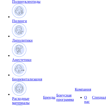
Полинуклеотиды
Пилинги
Липолитики
Анестетики
Биоревитализация
Компания
Бонусная
Бренды
О
Специал
Расходные
программа
нас
материалы