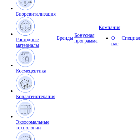
Биоревитализация
Компания
Бонусная
Бренды
О
Специал
Расходные
программа
нас
материалы
Космецевтика
Коллагенотерапия
Экзосомальные
технологии