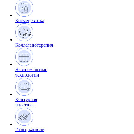
Космецевтика
Коллагенотерапия
Экзосомальные
технологии
Контурная
пластика
Иглы, канюли,