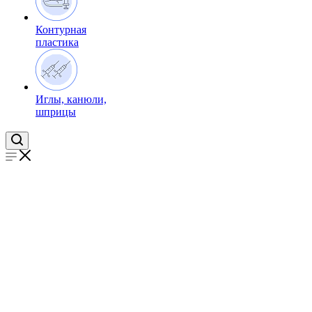
Контурная
пластика
Иглы, канюли,
шприцы