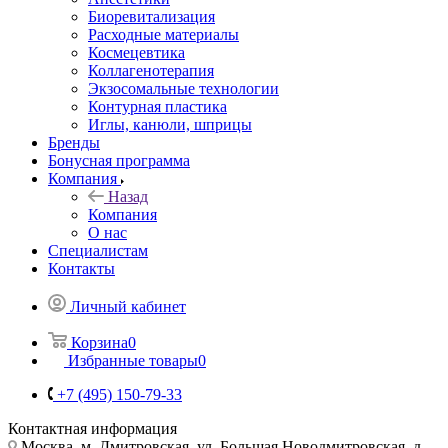
Биоревитализация
Расходные материалы
Космецевтика
Коллагенотерапия
Экзосомальные технологии
Контурная пластика
Иглы, канюли, шприцы
Бренды
Бонусная программа
Компания
Назад
Компания
О нас
Специалистам
Контакты
Личный кабинет
Корзина
0
Избранные товары
0
+7 (495) 150-79-33
Контактная информация
Москва, м. Дмитровская, ул. Большая Новодмитровская, д.