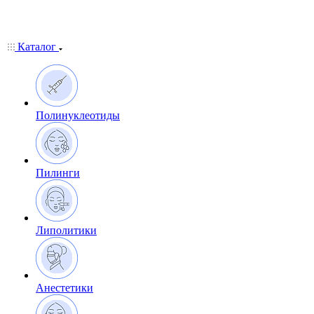
Каталог
Полинуклеотиды
Пилинги
Липолитики
Анестетики