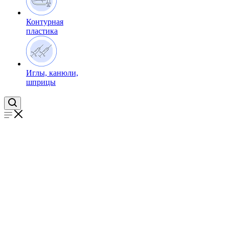
Контурная
пластика
Иглы, канюли,
шприцы