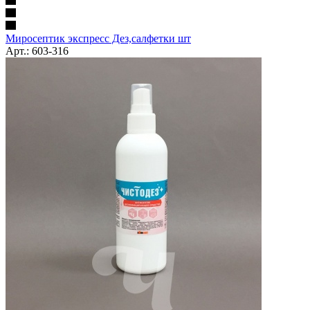
Миросептик экспресс Дез,салфетки шт
Арт.: 603-316