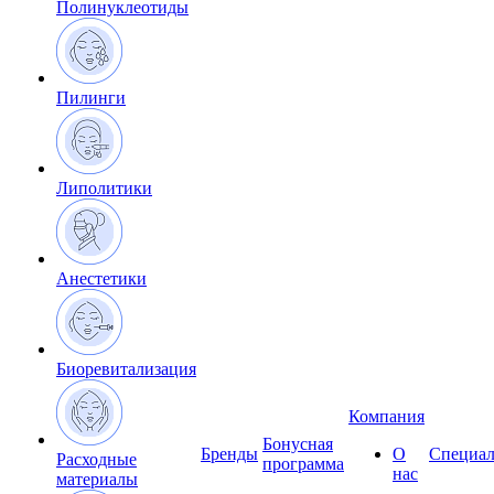
Полинуклеотиды
Пилинги
Липолитики
Анестетики
Биоревитализация
Компания
Бонусная
Бренды
О
Специал
Расходные
программа
нас
материалы