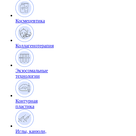
Космецевтика
Коллагенотерапия
Экзосомальные
технологии
Контурная
пластика
Иглы, канюли,