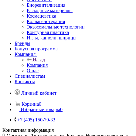
Биоревитализация
Расходные материалы
Космецевтика
Коллагенотерапия
Экзосомальные технологии
Контурная пластика
Иглы, канюли, шприцы
Бренды
Бонусная программа
Компания
Назад
Компания
О нас
Специалистам
Контакты
Личный кабинет
Корзина
0
Избранные товары
0
+7 (495) 150-79-33
Контактная информация
Москва, м. Дмитровская, ул. Большая Новодмитровская, д.