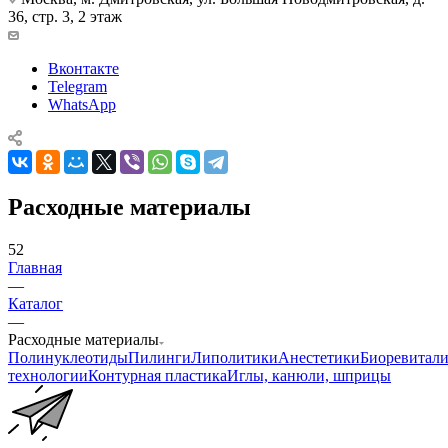
36, стр. 3, 2 этаж
Вконтакте
Telegram
WhatsApp
Расходные материалы
52
Главная
—
Каталог
—
Расходные материалы
Полинуклеотиды
Пилинги
Липолитики
Анестетики
Биоревитали
технологии
Контурная пластика
Иглы, канюли, шприцы