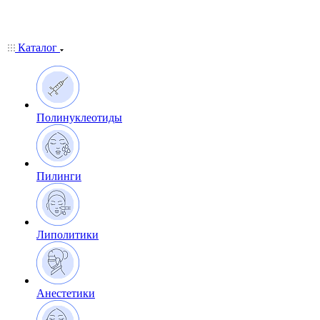
Каталог
Полинуклеотиды
Пилинги
Липолитики
Анестетики