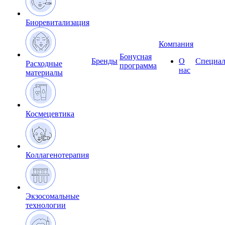
Биоревитализация
Компания
Бонусная
Бренды
О
Специал
Расходные
программа
нас
материалы
Космецевтика
Коллагенотерапия
Экзосомальные
технологии