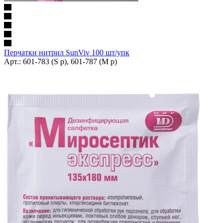
Перчатки нитрил SunViv 100 шт/упк
Арт.: 601-783 (S р), 601-787 (M р)