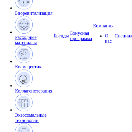
Биоревитализация
Компания
Бонусная
Бренды
О
Специал
Расходные
программа
нас
материалы
Космецевтика
Коллагенотерапия
Экзосомальные
технологии