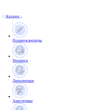
Каталог
Полинуклеотиды
Пилинги
Липолитики
Анестетики