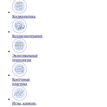
Космецевтика
Коллагенотерапия
Экзосомальные
технологии
Контурная
пластика
Иглы, канюли,