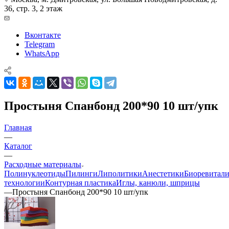
36, стр. 3, 2 этаж
Вконтакте
Telegram
WhatsApp
Простыня Спанбонд 200*90 10 шт/упк
Главная
—
Каталог
—
Расходные материалы
Полинуклеотиды
Пилинги
Липолитики
Анестетики
Биоревитали
технологии
Контурная пластика
Иглы, канюли, шприцы
—
Простыня Спанбонд 200*90 10 шт/упк