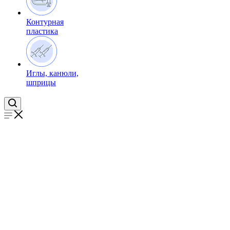
Контурная
пластика
Иглы, канюли,
шприцы