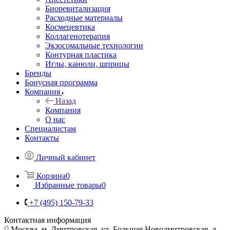
Биоревитализация
Расходные материалы
Космецевтика
Коллагенотерапия
Экзосомальные технологии
Контурная пластика
Иглы, канюли, шприцы
Бренды
Бонусная программа
Компания
Назад
Компания
О нас
Специалистам
Контакты
Личный кабинет
Корзина
0
Избранные товары
0
+7 (495) 150-79-33
Контактная информация
Москва, м. Дмитровская, ул. Большая Новодмитровская, д.