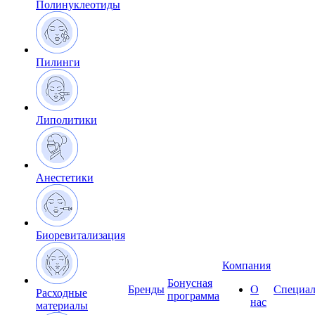
Полинуклеотиды
Пилинги
Липолитики
Анестетики
Биоревитализация
Компания
Бонусная
Бренды
О
Специал
Расходные
программа
нас
материалы