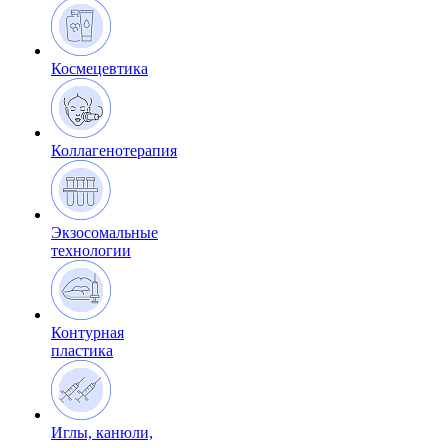
Космецевтика
Коллагенотерапия
Экзосомальные
технологии
Контурная
пластика
Иглы, канюли,