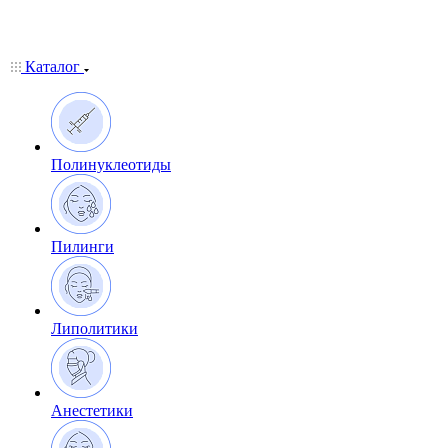
Каталог
Полинуклеотиды
Пилинги
Липолитики
Анестетики