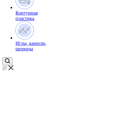
Контурная
пластика
Иглы, канюли,
шприцы