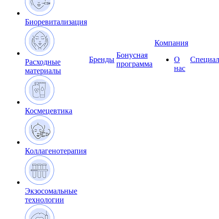
Биоревитализация
Компания
Бонусная
Бренды
О
Специал
Расходные
программа
нас
материалы
Космецевтика
Коллагенотерапия
Экзосомальные
технологии