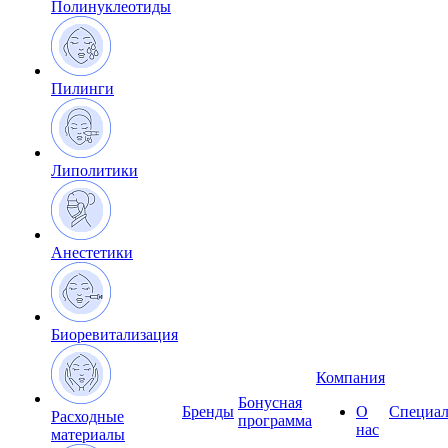
Полинуклеотиды
Пилинги
Липолитики
Анестетики
Биоревитализация
Компания
Бонусная
Бренды
О
Специал
Расходные
программа
нас
материалы