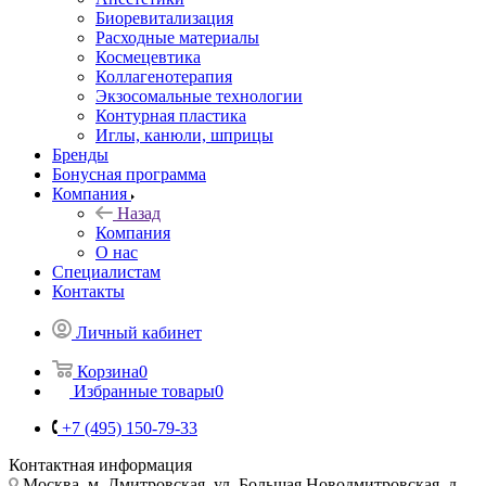
Биоревитализация
Расходные материалы
Космецевтика
Коллагенотерапия
Экзосомальные технологии
Контурная пластика
Иглы, канюли, шприцы
Бренды
Бонусная программа
Компания
Назад
Компания
О нас
Специалистам
Контакты
Личный кабинет
Корзина
0
Избранные товары
0
+7 (495) 150-79-33
Контактная информация
Москва, м. Дмитровская, ул. Большая Новодмитровская, д.