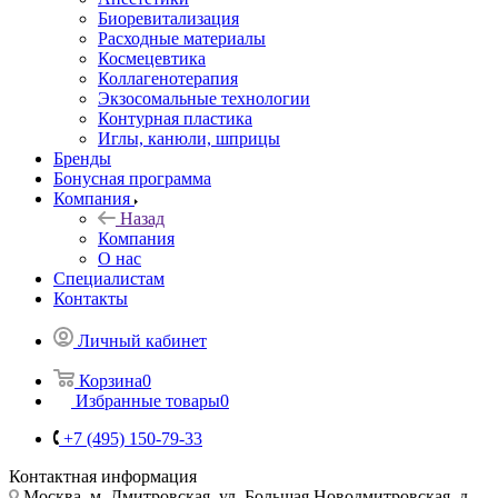
Биоревитализация
Расходные материалы
Космецевтика
Коллагенотерапия
Экзосомальные технологии
Контурная пластика
Иглы, канюли, шприцы
Бренды
Бонусная программа
Компания
Назад
Компания
О нас
Специалистам
Контакты
Личный кабинет
Корзина
0
Избранные товары
0
+7 (495) 150-79-33
Контактная информация
Москва, м. Дмитровская, ул. Большая Новодмитровская, д.