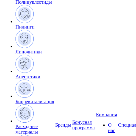
Полинуклеотиды
Пилинги
Липолитики
Анестетики
Биоревитализация
Компания
Бонусная
Бренды
О
Специал
Расходные
программа
нас
материалы