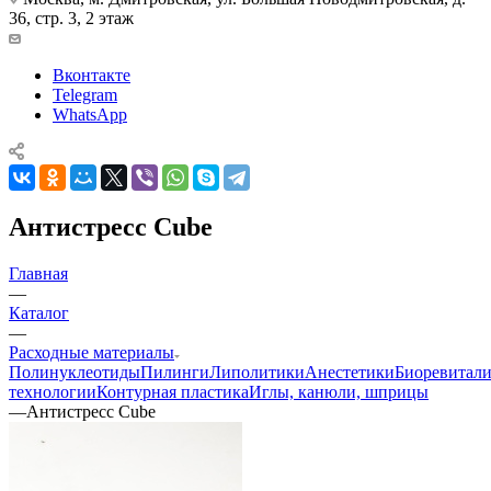
36, стр. 3, 2 этаж
Вконтакте
Telegram
WhatsApp
Антистресс Сube
Главная
—
Каталог
—
Расходные материалы
Полинуклеотиды
Пилинги
Липолитики
Анестетики
Биоревитали
технологии
Контурная пластика
Иглы, канюли, шприцы
—
Антистресс Сube