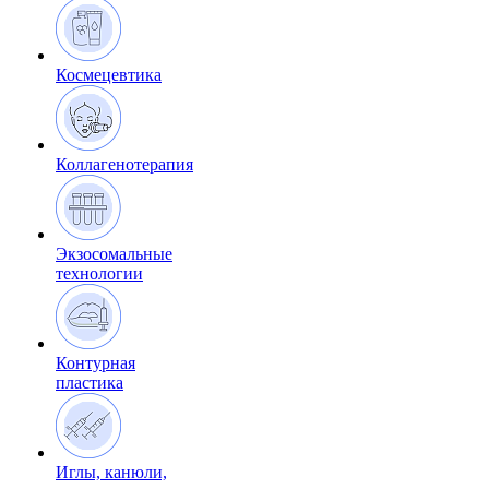
Космецевтика
Коллагенотерапия
Экзосомальные
технологии
Контурная
пластика
Иглы, канюли,