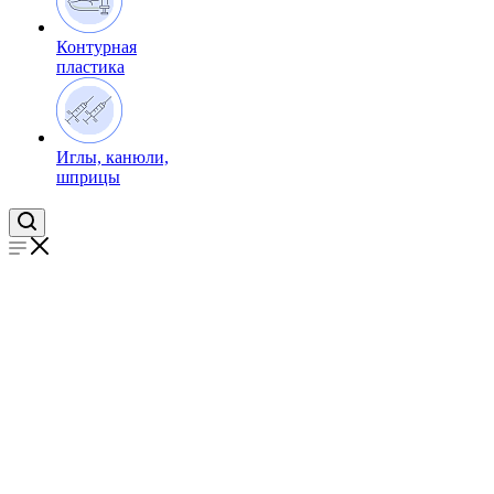
Контурная
пластика
Иглы, канюли,
шприцы