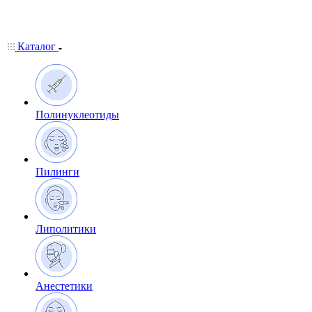
Каталог
Полинуклеотиды
Пилинги
Липолитики
Анестетики