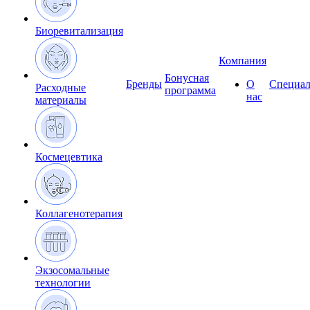
Биоревитализация
Компания
Бонусная
Бренды
О
Специал
Расходные
программа
нас
материалы
Космецевтика
Коллагенотерапия
Экзосомальные
технологии