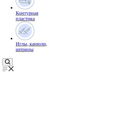
Контурная
пластика
Иглы, канюли,
шприцы