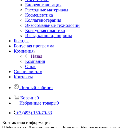
Биоревитализация
Расходные материалы
Космецевтика
Коллагенотерапия
Экзосомальные технологии
Контурная пластика
Иглы, канюли, шприцы
Бренды
Бонусная программа
Компания
Назад
Компания
О нас
Специалистам
Контакты
Личный кабинет
Корзина
0
Избранные товары
0
+7 (495) 150-79-33
Контактная информация
Москва, м. Дмитровская, ул. Большая Новодмитровская, д.