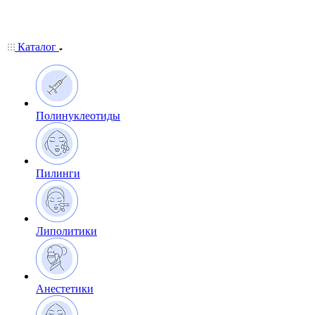
Каталог
Полинуклеотиды
Пилинги
Липолитики
Анестетики