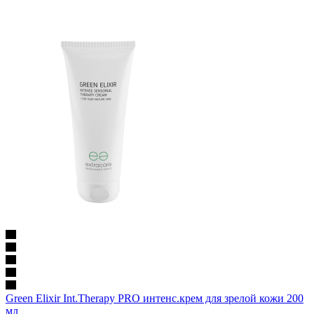
Green Elixir Int.Therapy PRO интенс.крем для зрелой кожи 200
мл