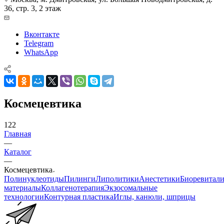
36, стр. 3, 2 этаж
Вконтакте
Telegram
WhatsApp
Космецевтика
122
Главная
—
Каталог
—
Космецевтика
Полинуклеотиды
Пилинги
Липолитики
Анестетики
Биоревитали
материалы
Коллагенотерапия
Экзосомальные
технологии
Контурная пластика
Иглы, канюли, шприцы