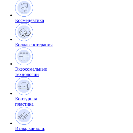
Космецевтика
Коллагенотерапия
Экзосомальные
технологии
Контурная
пластика
Иглы, канюли,