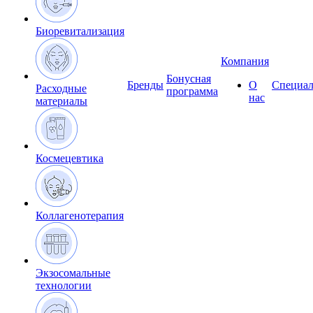
Биоревитализация
Компания
Бонусная
Бренды
О
Специал
Расходные
программа
нас
материалы
Космецевтика
Коллагенотерапия
Экзосомальные
технологии