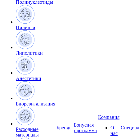
Полинуклеотиды
Пилинги
Липолитики
Анестетики
Биоревитализация
Компания
Бонусная
Бренды
О
Специал
Расходные
программа
нас
материалы