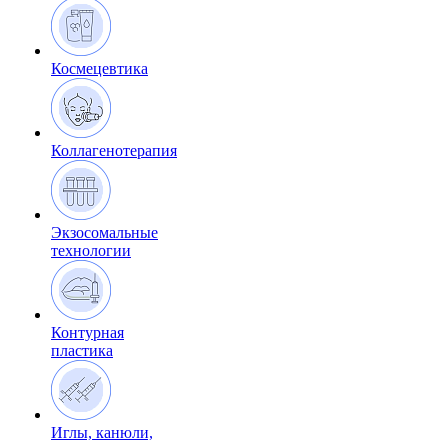
Космецевтика
Коллагенотерапия
Экзосомальные
технологии
Контурная
пластика
Иглы, канюли,