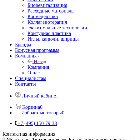
Биоревитализация
Расходные материалы
Космецевтика
Коллагенотерапия
Экзосомальные технологии
Контурная пластика
Иглы, канюли, шприцы
Бренды
Бонусная программа
Компания
Назад
Компания
О нас
Специалистам
Контакты
Личный кабинет
Корзина
0
Избранные товары
0
+7 (495) 150-79-33
Контактная информация
Москва, м. Дмитровская, ул. Большая Новодмитровская, д.