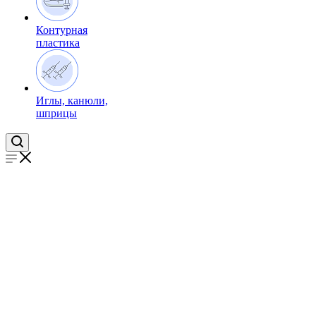
Контурная
пластика
Иглы, канюли,
шприцы