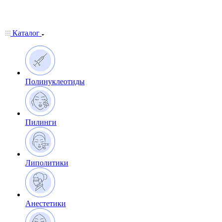
Каталог
Полинуклеотиды
Пилинги
Липолитики
Анестетики