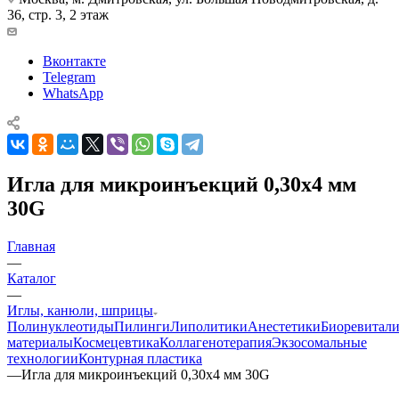
36, стр. 3, 2 этаж
Вконтакте
Telegram
WhatsApp
Игла для микроинъекций 0,30х4 мм
30G
Главная
—
Каталог
—
Иглы, канюли, шприцы
Полинуклеотиды
Пилинги
Липолитики
Анестетики
Биоревитали
материалы
Космецевтика
Коллагенотерапия
Экзосомальные
технологии
Контурная пластика
—
Игла для микроинъекций 0,30х4 мм 30G