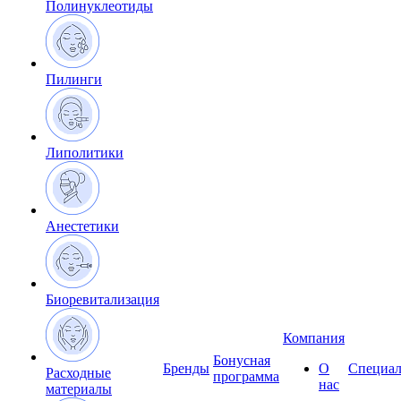
Полинуклеотиды
Пилинги
Липолитики
Анестетики
Биоревитализация
Компания
Бонусная
Бренды
О
Специал
Расходные
программа
нас
материалы