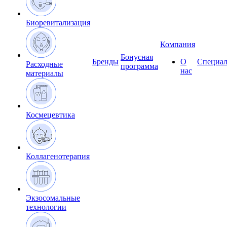
Биоревитализация
Компания
Бонусная
Бренды
О
Специал
Расходные
программа
нас
материалы
Космецевтика
Коллагенотерапия
Экзосомальные
технологии