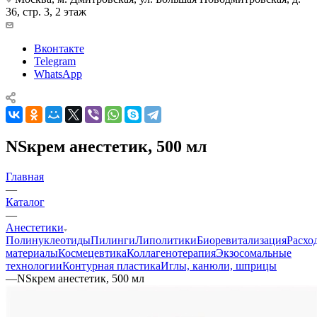
36, стр. 3, 2 этаж
Вконтакте
Telegram
WhatsApp
NSкрем анестетик, 500 мл
Главная
—
Каталог
—
Анестетики
Полинуклеотиды
Пилинги
Липолитики
Биоревитализация
Расхо
материалы
Космецевтика
Коллагенотерапия
Экзосомальные
технологии
Контурная пластика
Иглы, канюли, шприцы
—
NSкрем анестетик, 500 мл