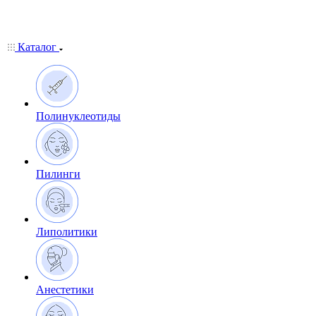
Каталог
Полинуклеотиды
Пилинги
Липолитики
Анестетики