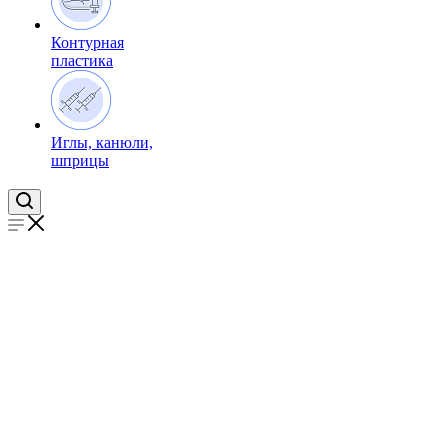
Контурная
пластика
Иглы, канюли,
шприцы