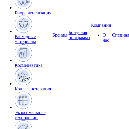
Биоревитализация
Компания
Бонусная
Бренды
О
Специал
Расходные
программа
нас
материалы
Космецевтика
Коллагенотерапия
Экзосомальные
технологии