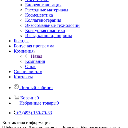
Биоревитализация
Расходные материалы
Космецевтика
Коллагенотерапия
Экзосомальные технологии
Контурная пластика
Иглы, канюли, шприцы
Бренды
Бонусная программа
Компания
Назад
Компания
О нас
Специалистам
Контакты
Личный кабинет
Корзина
0
Избранные товары
0
+7 (495) 150-79-33
Контактная информация
Москва, м. Дмитровская, ул. Большая Новодмитровская, д.