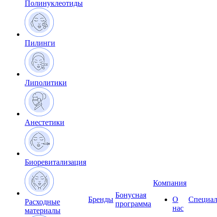
Полинуклеотиды
Пилинги
Липолитики
Анестетики
Биоревитализация
Компания
Бонусная
Бренды
О
Специал
Расходные
программа
нас
материалы