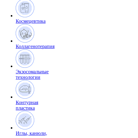
Космецевтика
Коллагенотерапия
Экзосомальные
технологии
Контурная
пластика
Иглы, канюли,