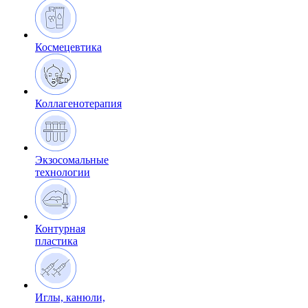
Космецевтика
Коллагенотерапия
Экзосомальные
технологии
Контурная
пластика
Иглы, канюли,