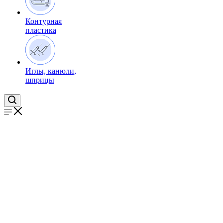
Контурная
пластика
Иглы, канюли,
шприцы