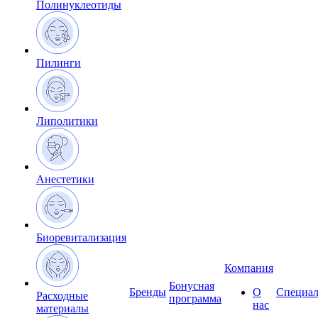
Полинуклеотиды
Пилинги
Липолитики
Анестетики
Биоревитализация
Компания
Бонусная
Бренды
О
Специал
Расходные
программа
нас
материалы