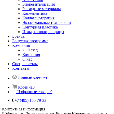
Биоревитализация
Расходные материалы
Космецевтика
Коллагенотерапия
Экзосомальные технологии
Контурная пластика
Иглы, канюли, шприцы
Бренды
Бонусная программа
Компания
Назад
Компания
О нас
Специалистам
Контакты
Личный кабинет
Корзина
0
Избранные товары
0
+7 (495) 150-79-33
Контактная информация
Москва, м. Дмитровская, ул. Большая Новодмитровская, д.