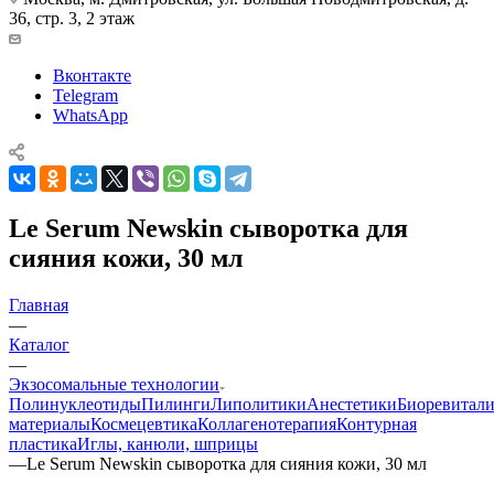
36, стр. 3, 2 этаж
Вконтакте
Telegram
WhatsApp
Le Serum Newskin сыворотка для
сияния кожи, 30 мл
Главная
—
Каталог
—
Экзосомальные технологии
Полинуклеотиды
Пилинги
Липолитики
Анестетики
Биоревитали
материалы
Космецевтика
Коллагенотерапия
Контурная
пластика
Иглы, канюли, шприцы
—
Le Serum Newskin сыворотка для сияния кожи, 30 мл