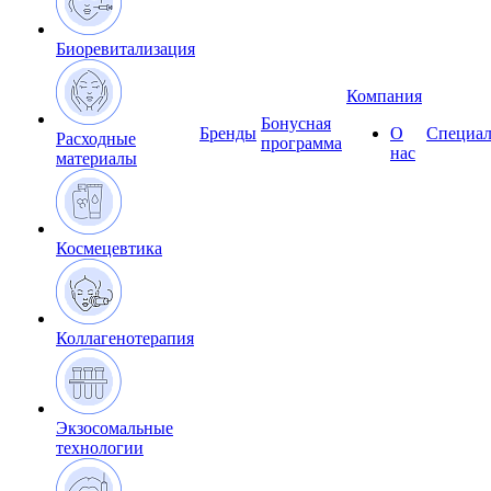
Биоревитализация
Компания
Бонусная
Бренды
О
Специал
Расходные
программа
нас
материалы
Космецевтика
Коллагенотерапия
Экзосомальные
технологии