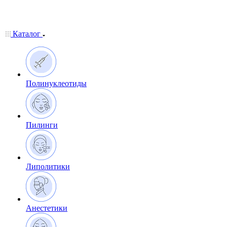
Каталог
Полинуклеотиды
Пилинги
Липолитики
Анестетики